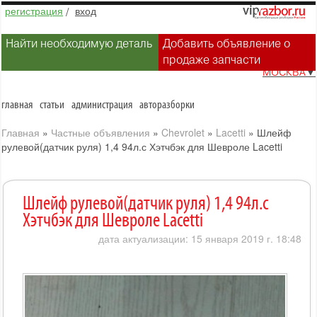
регистрация
/
вход
Найти необходимую деталь
Добавить объявление о
продаже запчасти
МОСКВА
▼
главная
статьи
администрация
авторазборки
Главная
»
Частные объявления
»
Chevrolet
»
Lacetti
»
Шлейф
рулевой(датчик руля) 1,4 94л.с Хэтчбэк для Шевроле Lacetti
Шлейф рулевой(датчик руля) 1,4 94л.с
Хэтчбэк для Шевроле Lacetti
дата актуализации: 15 января 2019 г. 18:48