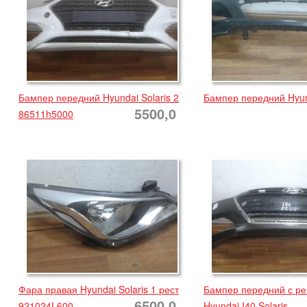
Бампер передний Hyundai Solaris 2
Бампер передний Hyund
5500,0
86511h5000
Фара правая Hyundai Solaris 1 рест
Бампер передний с р
6500,0
921024L600
Hyundai I40 Solaris