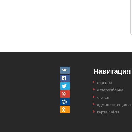
Навигация
главная
авторазборки
статьи
администрация с
карта сайта