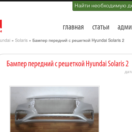
Найти необходимую д
главная
статьи
адми
undai
»
Solaris
»
Бампер передний с решеткой Hyundai Solaris 2
Бампер передний с решеткой Hyundai Solaris 2
дат