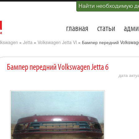
Найти необходимую д
главная
статьи
адми
lkswagen
»
Jetta
»
Volkswagen Jetta VI
»
Бампер передний Volkswage
Бампер передний Volkswagen Jetta 6
дата акту