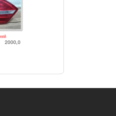
нний
2000,0