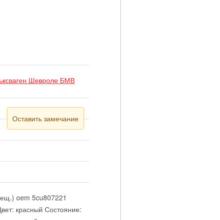
льксваген Шевроле БМВ
Оставить замечание
трещ.) oem 5cu807221
вет: красный Состояние: