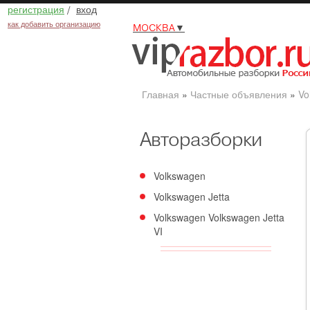
регистрация
/
вход
как добавить организацию
МОСКВА
▼
Главная
»
Частные объявления
»
Vo
Авторазборки
Volkswagen
Volkswagen Jetta
Volkswagen Volkswagen Jetta
VI