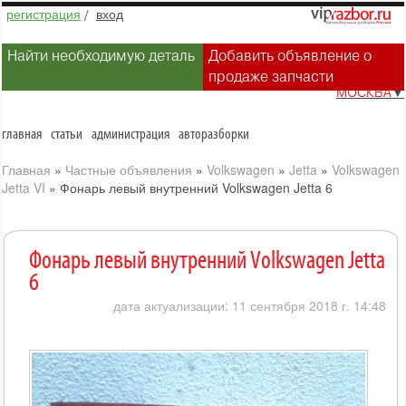
регистрация
/
вход
Найти необходимую деталь
Добавить объявление о
продаже запчасти
МОСКВА
▼
главная
статьи
администрация
авторазборки
Главная
»
Частные объявления
»
Volkswagen
»
Jetta
»
Volkswagen
Jetta VI
»
Фонарь левый внутренний Volkswagen Jetta 6
Фонарь левый внутренний Volkswagen Jetta
6
дата актуализации: 11 сентября 2018 г. 14:48