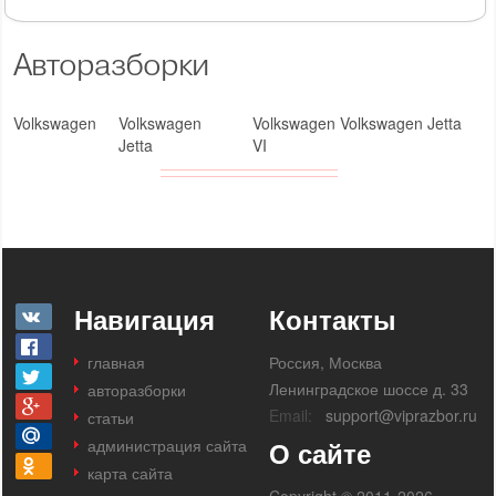
Авторазборки
Volkswagen
Volkswagen
Volkswagen Volkswagen Jetta
Jetta
VI
Навигация
Контакты
главная
Россия, Москва
Ленинградское шоссе д. 33
авторазборки
Email:
support@viprazbor.ru
статьи
администрация сайта
О сайте
карта сайта