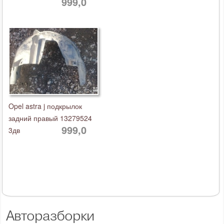
999,0
Opel astra j подкрылок
задний правый 13279524
999,0
3дв
Авторазборки