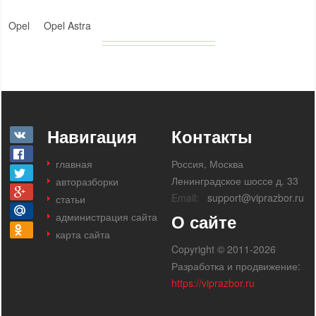
Opel
Opel Astra
Навигация
Контакты
главная
Россия, Москва
Ленинградское шоссе д. 33
авторазборки
Email:
support@viprazbor.ru
статьи
администрация сайта
О сайте
карта сайта
Copyright © 2011-2026
Разработка и продвижение:
https://viprazbor.ru