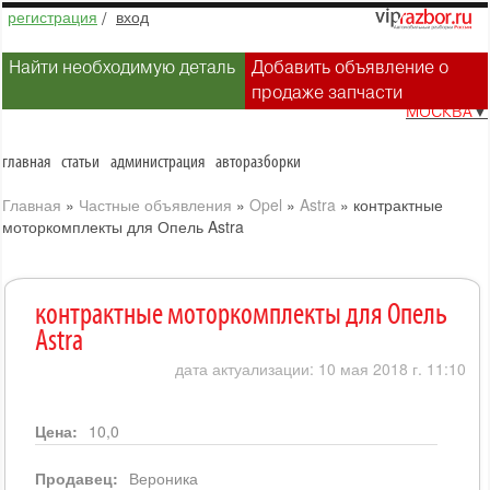
регистрация
/
вход
Найти необходимую деталь
Добавить объявление о
продаже запчасти
МОСКВА
▼
главная
статьи
администрация
авторазборки
Главная
»
Частные объявления
»
Opel
»
Astra
»
контрактные
моторкомплекты для Опель Astra
контрактные моторкомплекты для Опель
Astra
дата актуализации: 10 мая 2018 г. 11:10
Цена:
10,0
Продавец:
Вероника