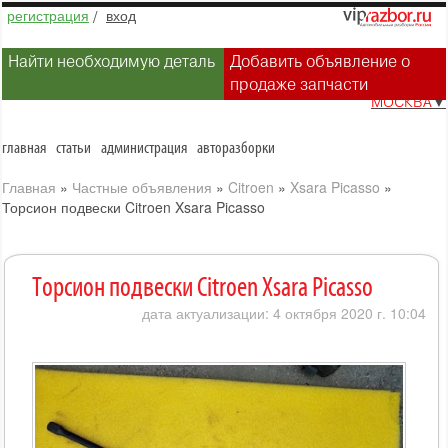
регистрация
/
вход
Найти необходимую деталь
Добавить объявление о
продаже запчасти
МОСКВА
▼
главная
статьи
администрация
авторазборки
Главная
»
Частные объявления
»
Citroen
»
Xsara Picasso
»
Торсион подвески Citroen Xsara Picasso
Торсион подвески Citroen Xsara Picasso
дата актуализации: 4 октября 2020 г. 10:04