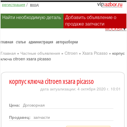
регистрация
/
вход
Найти необходимую деталь
Добавить объявление о
продаже запчасти
МОСКВА
▼
главная
статьи
администрация
авторазборки
Главная
»
Частные объявления
»
Citroen
»
Xsara Picasso
»
корпус
ключа citroen xsara picasso
корпус ключа citroen xsara picasso
дата актуализации: 4 октября 2020 г. 10:01
Цена:
Договорная
Продавец:
запчасти