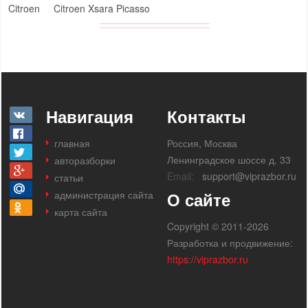
Citroen
Citroen Xsara Picasso
Навигация
Контакты
главная
Россия, Москва
Ленинградское шоссе д. 33
авторазборки
Email:
support@viprazbor.ru
статьи
администрация сайта
О сайте
карта сайта
Copyright © 2011-2026
Разработка и продвижение:
https://viprazbor.ru