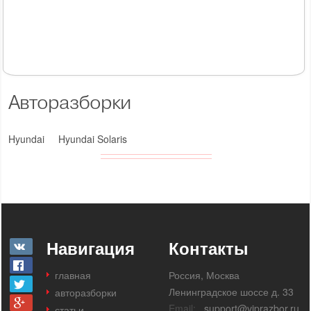
Авторазборки
Hyundai
Hyundai Solaris
Навигация
Контакты
главная
Россия, Москва
Ленинградское шоссе д. 33
авторазборки
Email:
support@viprazbor.ru
статьи