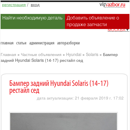
регистрация
/
вход
Найти необходимую деталь
Добавить объявление о
продаже запчасти
МОСКВА
▼
главная
статьи
администрация
авторазборки
Главная
»
Частные объявления
»
Hyundai
»
Solaris
»
Бампер
задний Hyundai Solaris (14-17) рестайл сед
Бампер задний Hyundai Solaris (14-17)
рестайл сед
дата актуализации: 21 февраля 2019 г. 17:02