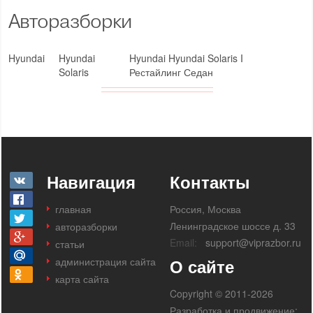
Авторазборки
Hyundai
Hyundai
Hyundai Hyundai Solaris I
Solaris
Рестайлинг Седан
Навигация
Контакты
главная
Россия, Москва
Ленинградское шоссе д. 33
авторазборки
Email:
support@viprazbor.ru
статьи
администрация сайта
О сайте
карта сайта
Copyright © 2011-2026
Разработка и продвижение: