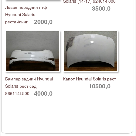
Solaris (14-17) 924014l000
3500,0
Левая передняя птф
Hyundai Solaris
2000,0
рестайлинг
Бампер задний Hyundai
Капот Hyundai Solaris рест
10500,0
Solaris рест сед
4000,0
866114L500