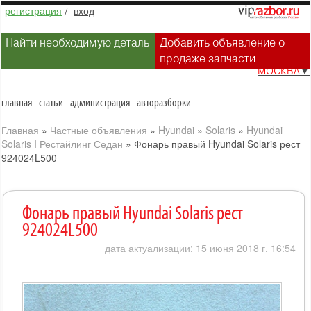
регистрация
/
вход
Найти необходимую деталь
Добавить объявление о
продаже запчасти
МОСКВА
▼
главная
статьи
администрация
авторазборки
Главная
»
Частные объявления
»
Hyundai
»
Solaris
»
Hyundai
Solaris I Рестайлинг Седан
»
Фонарь правый Hyundai Solaris рест
924024L500
Фонарь правый Hyundai Solaris рест
924024L500
дата актуализации: 15 июня 2018 г. 16:54