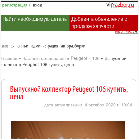
регистрация
/
вход
Найти необходимую деталь
Добавить объявление о
продаже запчасти
МОСКВА
▼
главная
статьи
администрация
авторазборки
Главная
»
Частные объявления
»
Peugeot
»
106
»
Выпускной
коллектор Peugeot 106 купить, цена
Выпускной коллектор Peugeot 106 купить,
цена
дата актуализации: 4 октября 2020 г. 10:04