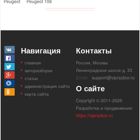
Peugeot
Peugeot 106
Навигация
Контакты
главная
Россия, Москва
Ленинградское шоссе д. 33
авторазборки
Email:
support@viprazbor.ru
статьи
администрация сайта
О сайте
карта сайта
Copyright © 2011-2026
Разработка и продвижение:
https://viprazbor.ru