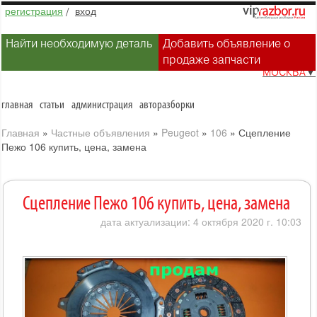
регистрация
/
вход
Найти необходимую деталь
Добавить объявление о
продаже запчасти
МОСКВА
▼
главная
статьи
администрация
авторазборки
Главная
»
Частные объявления
»
Peugeot
»
106
»
Сцепление
Пежо 106 купить, цена, замена
Сцепление Пежо 106 купить, цена, замена
дата актуализации: 4 октября 2020 г. 10:03