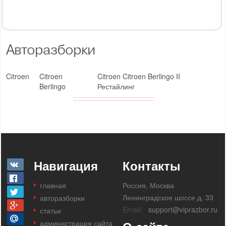
Авторазборки
Citroen
Citroen
Citroen Citroen Berlingo II
Berlingo
Рестайлинг
Навигация
Контакты
главная
Россия, Москва
Ленинградское шоссе д. 33
авторазборки
Email:
support@viprazbor.ru
статьи
администрация сайта