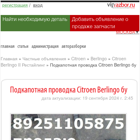
регистрация
/
вход
Найти необходимую деталь
Добавить объявление о
продаже запчасти
МОСКВА
▼
главная
статьи
администрация
авторазборки
Главная
»
Частные объявления
»
Citroen
»
Berlingo
»
Citroen
Berlingo II Рестайлинг
»
Подкапотная проводка Citroen Berlingo бу
Подкапотная проводка Citroen Berlingo бу
дата актуализации: 19 сентября 2024 г. 2:45