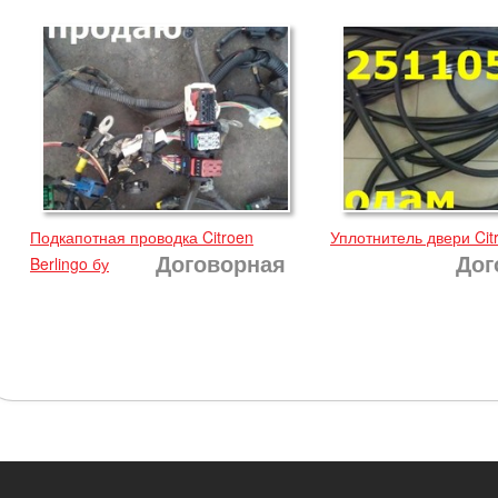
Подкапотная проводка Citroen
Уплотнитель двери Citr
Договорная
Дог
Berlingo бу