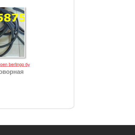
oen berlingo бу
оворная