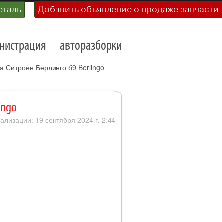
еталь
Добавить объявление о продаже запчасти
нистрация
авторазборки
а Ситроен Берлинго б9 Berlingo
ingo
уализации: 19 сентября 2024 г. 2:44