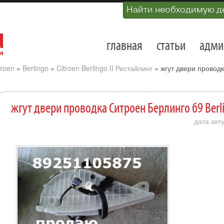
Найти необходимую д
главная
статьи
адми
troen
»
Berlingo
»
Citroen Berlingo II Рестайлинг
»
жгут двери проводк
жгут двери проводка Ситроен Берлинго б9 Berl
дата акт