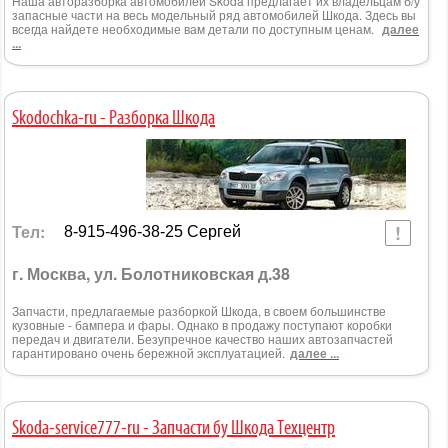
Наша авторазборка автомобилей Skoda предлагает их владельцам б/у
запасные части на весь модельный ряд автомобилей Шкода. Здесь вы
всегда найдете необходимые вам детали по доступным ценам.
далее
...
Skodochka-ru - Разборка Шкода
Тел:
8-915-496-38-25 Сергей
г. Москва, ул. Болотниковская д.38
Запчасти, предлагаемые разборкой Шкода, в своем большинстве
кузовные - бампера и фары. Однако в продажу поступают коробки
передач и двигатели. Безупречное качество наших автозапчастей
гарантировано очень бережной эксплуатацией.
далее ...
Skoda-service777-ru - Запчасти бу Шкода Техцентр