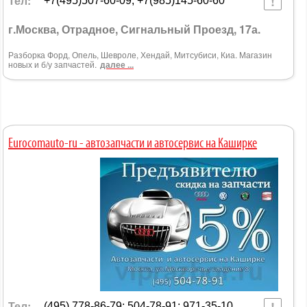
Тел:
+7(495)507-60-09; +7(985)145-60-60
г.Москва, Отрадное, Сигнальный Проезд, 17а.
Разборка Форд, Опель, Шевроле, Хендай, Митсубиси, Киа. Магазин
новых и б/у запчастей.
далее ...
Eurocomauto-ru - автозапчасти и автосервис на Каширке
Тел:
(495) 778-86-79; 504-78-91; 971-35-10