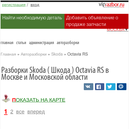
регистрация
/
вход
Найти необходимую деталь
Добавить объявление о
продаже запчасти
МОСКВА
▼
главная
статьи
администрация
авторазборки
Главная
»
Авторазборки
»
Skoda
»
Octavia RS
Разборки Skoda ( Шкода ) Octavia RS в
Москве и Московской области
ПОКАЗАТЬ НА КАРТЕ
1
2
все
вперед