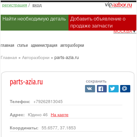
регистрация
/
вход
Найти необходимую деталь
Добавить объявление о
продаже запчасти
МОСКВА
▼
главная
статьи
администрация
авторазборки
Главная
»
Авторазборки
»
parts-azia.ru
сохранить
parts-azia.ru
Телефон:
+79262813045
Адрес:
Юдино 46
На карте
Координаты:
55.6577, 37.1853