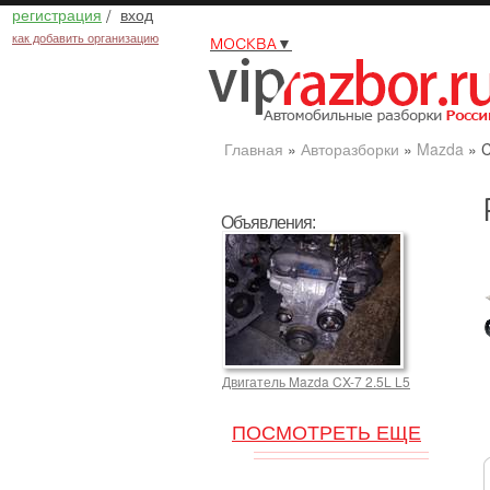
регистрация
/
вход
как добавить организацию
МОСКВА
▼
Главная
»
Авторазборки
»
Mazda
»
C
Объявления:
Двигатель Mazda CX-7 2.5L L5
ПОСМОТРЕТЬ ЕЩЕ