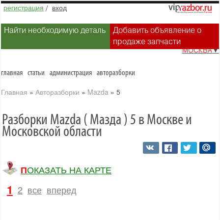
регистрация
/
вход
Найти необходимую деталь
Добавить объявление о
продаже запчасти
МОСКВА
▼
главная
статьи
администрация
авторазборки
Главная
»
Авторазборки
»
Mazda
»
5
Разборки Mazda ( Мазда ) 5 в Москве и
Московской области
ПОКАЗАТЬ НА КАРТЕ
1
2
все
вперед