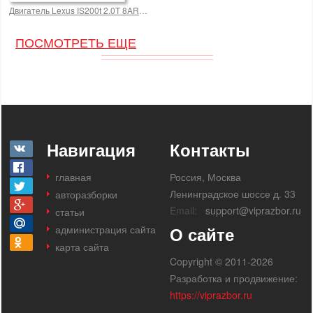
Двигатель Lexus IS200t 2.0T 8ARFTS
ПОСМОТРЕТЬ ЕЩЕ
Навигация
Контакты
главная
Россия, Москва
Ленинградское шоссе д. 33
авторазборки
Email:
support@viprazbor.ru
статьи
администрация сайта
О сайте
карта сайта
Copyright © 2011-2026
Разработка и продвижение:
https://viprazbor.ru