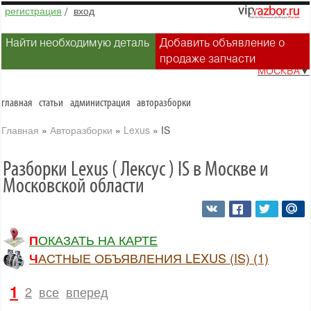
регистрация
/
вход
Найти необходимую деталь
Добавить объявление о
продаже запчасти
МОСКВА
▼
главная
статьи
администрация
авторазборки
Главная
»
Авторазборки
»
Lexus
»
IS
Разборки Lexus ( Лексус ) IS в Москве и
Московской области
ПОКАЗАТЬ НА КАРТЕ
ЧАСТНЫЕ ОБЪЯВЛЕНИЯ LEXUS (IS) (1)
1
2
все
вперед