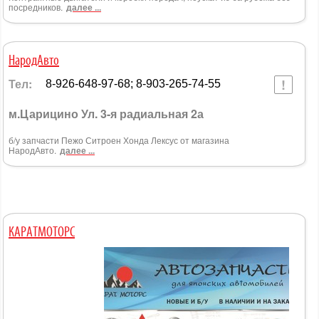
посредников.
далее ...
НародАвто
Тел:
8-926-648-97-68; 8-903-265-74-55
м.Царицино Ул. 3-я радиальная 2а
б/у запчасти Пежо Ситроен Хонда Лексус от магазина
НародАвто.
далее ...
КАРАТМОТОРС