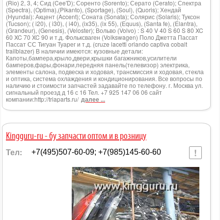
(Rio) 2, 3, 4; Сид (Cee'D); Соренто (Sorento); Серато (Cerato); Спектра
(Spectra), (Optima),(Pikanto), (Sportage), (Soul), (Quoris); Хендай
(Hyundai): Акцент (Accent); Соната (Sonata); Солярис (Solaris); Туксон
(Tucson); ( i20), ( i30), ( i40), (ix35), (ix 55), (Equus), (Santa fe), (Elantra),
(Grandeur), (Genesis), (Veloster); Вольво (Volvo) : S 40 V 40 S 60 S 80 XC
60 XC 70 XC 90 и т.д. Фольксваген (Volkswagen) Поло Джетта Пассат
Пассат СС Тигуан Туарег и т.д. (cruze lacetti orlando captiva cobalt
trailblazer) В наличии имеются: кузовные детали:
Капоты,бампера,крыло,двери,крышки багажников,усилители
бамперов,фары,фонари,передняя панель(телевизор) электрика,
элементы салона, подвеска и ходовая, трансмиссия и ходовая, стекла
и оптика, система охлаждения и кондиционирования. Все вопросы по
наличию и стоимости запчастей задавайте по телефону. г. Москва ул.
сигнальный проезд д 16 с 16 Тел. +7 925 147 06 06 сайт
компании:http://triaparts.ru/
далее ...
Kingguru-ru - бу запчасти оптом и в розницу
Тел:
+7(495)507-60-09; +7(985)145-60-60