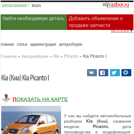
регистрация
/
вход
Найти необходимую деталь
Добавить объявление о
продаже запчасти
МОСКВА
▼
главная
статьи
администрация
авторазборки
Главная
»
Авторазборки
»
Kia
»
Picanto
»
Kia Picanto I
Kia (Киа) Kia Picanto I
ПОКАЗАТЬ НА КАРТЕ
У нас вы найдете автомобильные
разборки
Kia (Киа)
, название
модели:
Picanto
, дата
производства и модификация: