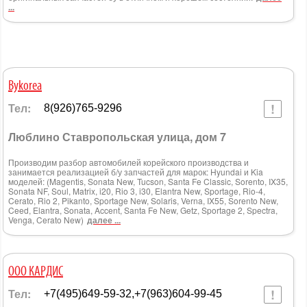
...
Bykorea
Тел:
8(926)765-9296
Люблино Ставропольская улица, дом 7
Производим разбор автомобилей корейского производства и
занимается реализацией б/у запчастей для марок: Hyundai и Kia
моделей: (Magentis, Sonata New, Tucson, Santa Fe Classic, Sorento, IX35,
Sonata NF, Soul, Matrix, i20, Rio 3, i30, Elantra New, Sportage, Rio-4,
Cerato, Rio 2, Pikanto, Sportage New, Solaris, Verna, IX55, Sorento New,
Ceed, Elantra, Sonata, Accent, Santa Fe New, Getz, Sportage 2, Spectra,
Venga, Cerato New)
далее ...
ООО КАРДИС
Тел:
+7(495)649-59-32,+7(963)604-99-45