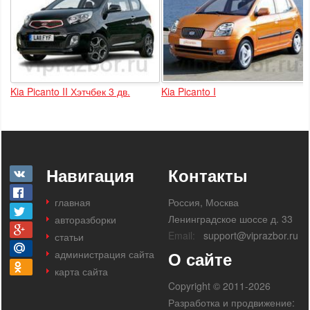
Kia Picanto II Хэтчбек 3 дв.
Kia Picanto I
Навигация
Контакты
главная
Россия, Москва
Ленинградское шоссе д. 33
авторазборки
Email:
support@viprazbor.ru
статьи
администрация сайта
О сайте
карта сайта
Copyright © 2011-2026
Разработка и продвижение: