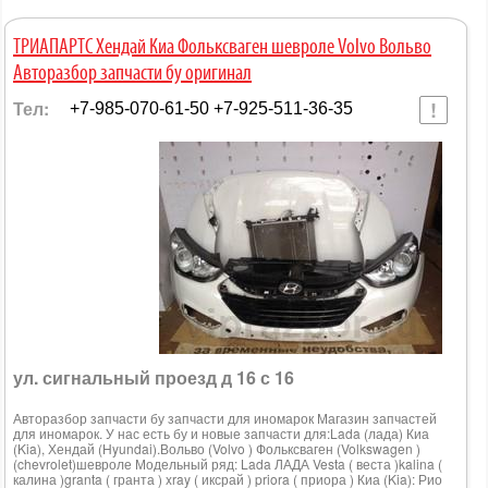
ТРИАПАРТС Хендай Киа Фольксваген шевроле Volvo Вольво
Авторазбор запчасти бу оригинал
Тел:
+7-985-070-61-50 +7-925-511-36-35
ул. сигнальный проезд д 16 с 16
Авторазбор запчасти бу запчасти для иномарок Магазин запчастей
для иномарок. У нас есть бу и новые запчасти для:Lada (лада) Киа
(Kia), Хендай (Hyundai).Вольво (Volvo ) Фольксваген (Volkswagen )
(chevrolet)шевроле Модельный ряд: Lada ЛАДА Vesta ( веста )kalina (
калина )granta ( гранта ) xray ( иксрай ) priora ( приора ) Киа (Kia): Рио