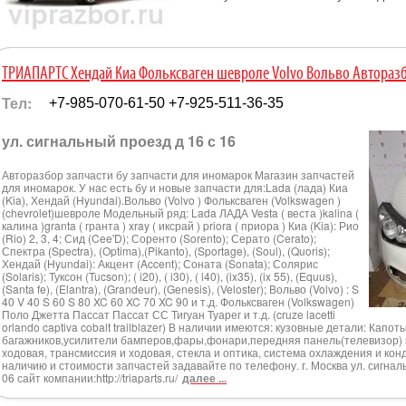
ТРИАПАРТС Хендай Киа Фольксваген шевроле Volvo Вольво Авторазб
Тел:
+7-985-070-61-50 +7-925-511-36-35
ул. сигнальный проезд д 16 с 16
Авторазбор запчасти бу запчасти для иномарок Магазин запчастей
для иномарок. У нас есть бу и новые запчасти для:Lada (лада) Киа
(Kia), Хендай (Hyundai).Вольво (Volvo ) Фольксваген (Volkswagen )
(chevrolet)шевроле Модельный ряд: Lada ЛАДА Vesta ( веста )kalina (
калина )granta ( гранта ) xray ( иксрай ) priora ( приора ) Киа (Kia): Рио
(Rio) 2, 3, 4; Сид (Cee'D); Соренто (Sorento); Серато (Cerato);
Спектра (Spectra), (Optima),(Pikanto), (Sportage), (Soul), (Quoris);
Хендай (Hyundai): Акцент (Accent); Соната (Sonata); Солярис
(Solaris); Туксон (Tucson); ( i20), ( i30), ( i40), (ix35), (ix 55), (Equus),
(Santa fe), (Elantra), (Grandeur), (Genesis), (Veloster); Вольво (Volvo) : S
40 V 40 S 60 S 80 XC 60 XC 70 XC 90 и т.д. Фольксваген (Volkswagen)
Поло Джетта Пассат Пассат СС Тигуан Туарег и т.д. (cruze lacetti
orlando captiva cobalt trailblazer) В наличии имеются: кузовные детали: Кап
багажников,усилители бамперов,фары,фонари,передняя панель(телевизор) э
ходовая, трансмиссия и ходовая, стекла и оптика, система охлаждения и ко
наличию и стоимости запчастей задавайте по телефону. г. Москва ул. сигналь
06 сайт компании:http://triaparts.ru/
далее ...