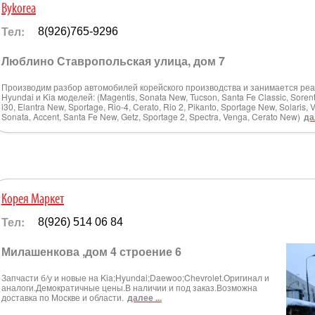
Bykorea
Тел:
8(926)765-9296
Люблино Ставропольская улица, дом 7
Производим разбор автомобилей корейского производства и занимается реал
Hyundai и Kia моделей: (Magentis, Sonata New, Tucson, Santa Fe Classic, Sorento,
i30, Elantra New, Sportage, Rio-4, Cerato, Rio 2, Pikanto, Sportage New, Solaris, 
Sonata, Accent, Santa Fe New, Getz, Sportage 2, Spectra, Venga, Cerato New)
да
Корея Маркет
Тел:
8(926) 514 06 84
Милашенкова ,дом 4 строение 6
Запчасти б/у и новые на Kia;Hyundai;Daewoo;Chevrolet.Оригинал и
аналоги.Демократичные цены.В наличии и под заказ.Возможна
доставка по Москве и области.
далее ...