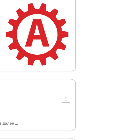
л
далее ...