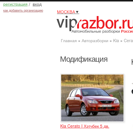
регистрация
/
вход
как добавить организацию
МОСКВА
▼
Главная
»
Авторазборки
»
Kia
»
Cera
Модификация
Kia Cerato I Хэтчбек 5 дв.