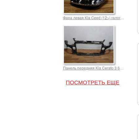
Фара левая Kia Ceed (12>) галоген Диод oem 92101a2220 Cerato 13000,0 р.
Панель передняя Kia Cerato 3 64101A7000 (13 >) 10000,0 р.
ПОСМОТРЕТЬ ЕЩЕ