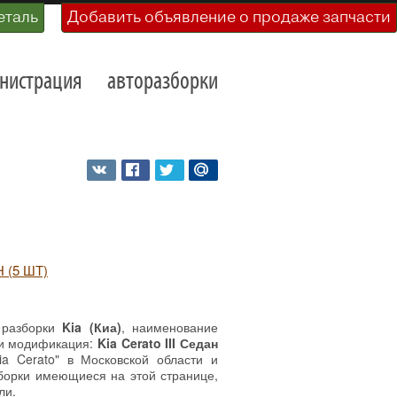
еталь
Добавить объявление о продаже запчасти
нистрация
авторазборки
 (5 ШТ)
 разборки
Kia (Киа)
, наименование
 и модификация:
Kia Cerato III Седан
a Cerato" в Московской области и
зборки имеющиеся на этой странице,
ли.