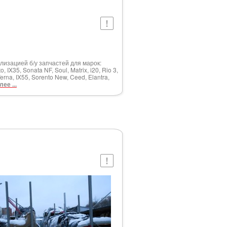
изацией б/у запчастей для марок:
 IX35, Sonata NF, Soul, Matrix, i20, Rio 3,
Verna, IX55, Sorento New, Ceed, Elantra,
лее ...