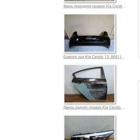
Фара передняя правая Kia Cerato 12- OEM 92102A7000 13000,0 р.
Бампер зад Kia Cerato 13- 86611-A7000 4000,0 р.
Дверь задняя правая Kia Cerato 3 (после ремонта) 8000,0 р.