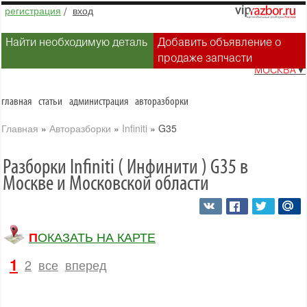
регистрация
/
вход
Найти необходимую деталь
Добавить объявление о
продаже запчасти
МОСКВА
▼
главная
статьи
администрация
авторазборки
Главная
»
Авторазборки
»
Infiniti
»
G35
Разборки Infiniti ( Инфинити ) G35 в
Москве и Московской области
ПОКАЗАТЬ НА КАРТЕ
1
2
все
вперед