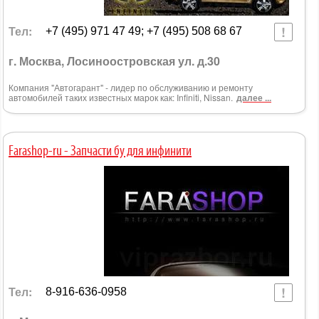
Тел:
+7 (495) 971 47 49; +7 (495) 508 68 67
г. Москва, Лосиноостровская ул. д.30
Компания "Автогарант" - лидер по обслуживанию и ремонту
автомобилей таких известных марок как: Infiniti, Nissan.
далее ...
Farashop-ru - Запчасти бу для инфинити
Тел:
8-916-636-0958