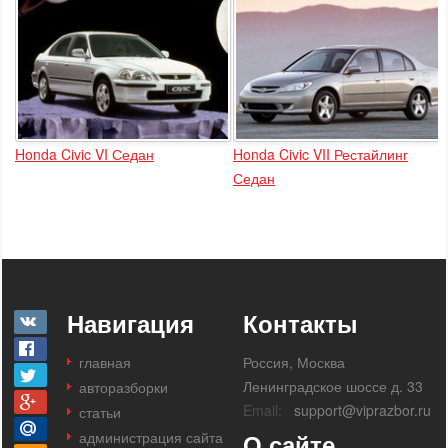
Honda Civic VI Седан
Honda Civic VII Рестайлинг
Седан
Навигация
Контакты
главная
Россия, Москва
Ленинградское шоссе д. 33
авторазборки
Email:
support@viprazbor.ru
статьи
администрация сайта
О сайте