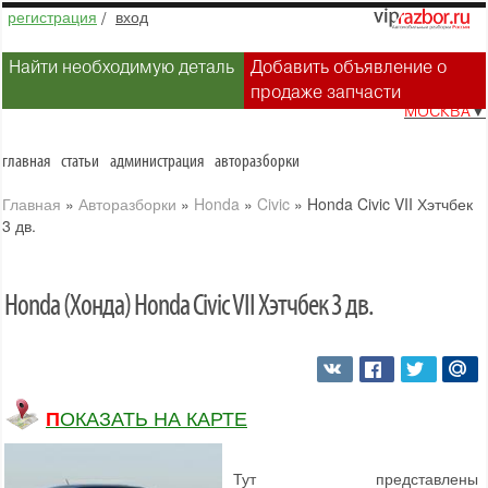
регистрация
/
вход
Найти необходимую деталь
Добавить объявление о
продаже запчасти
МОСКВА
▼
главная
статьи
администрация
авторазборки
Главная
»
Авторазборки
»
Honda
»
Civic
»
Honda Civic VII Хэтчбек
3 дв.
Honda (Хонда) Honda Civic VII Хэтчбек 3 дв.
ПОКАЗАТЬ НА КАРТЕ
Тут представлены