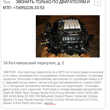
Тел:
ЗВОНИТЬ ТОЛЬКО ПО ДВИГАТЕЛЯМ И
КПП: +7(495)226-33-53
1й Котляковский переулок, д. 2
VMOTOR - Контрактные двигатели бу и КПП бу со всего мира в наличии
и на заказ, напрямую без посредников. Небольшие пробеги, установка,
гарантия. Японские и европейские автозапчасти с разборки новые и б/
у. Широкий ассортимент запчастей для автомобилей не старше 2000
г.в. Слесарный, кузовной и малярный цех на территории. Установка
двигателей и кпп, гарантия. Работаем со всеми марками автомобилей:
Saab 95 9000 Opel Omega Vectra Ford Focus Mondeo Volvo XC90 S60
S80 XC60 Bmw X5 535 740 Mitsubishi Galant Pajero Outlander Eclipse
Mazda 3 6 mps Toyota Avensis Camry Corolla Honda Accord Cr-V Civic
Nissan X-Trail Patrol Kia ceed
далее ...