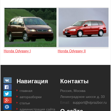
Honda Odyssey I
Honda Odyssey II
Навигация
Контакты
главная
Россия, Москва
Ленинградское шоссе д. 33
авторазборки
Email:
support@viprazbor.ru
статьи
администрация сайта
О сайте