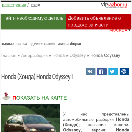
регистрация
/
вход
Найти необходимую деталь
Добавить объявление о
продаже запчасти
МОСКВА
▼
главная
статьи
администрация
авторазборки
Главная
»
Авторазборки
»
Honda
»
Odyssey
»
Honda Odyssey I
Honda (Хонда) Honda Odyssey I
ПОКАЗАТЬ НА КАРТЕ
У нас представлены
автомобильные разборки
Honda
(Хонда)
, название модели:
Odyssey
, версия:
Honda