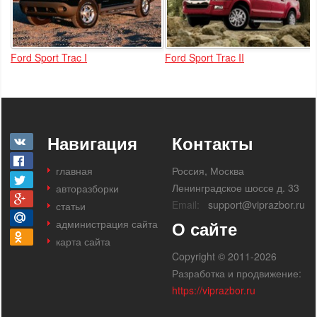
Ford Sport Trac I
Ford Sport Trac II
Навигация
Контакты
главная
Россия, Москва
Ленинградское шоссе д. 33
авторазборки
Email:
support@viprazbor.ru
статьи
администрация сайта
О сайте
карта сайта
Copyright © 2011-2026
Разработка и продвижение:
https://viprazbor.ru