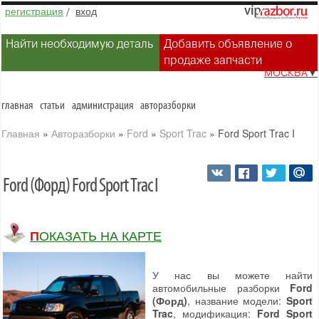
регистрация
/
вход
Найти необходимую деталь
Добавить объявление о
продаже запчасти
МОСКВА
▼
главная
статьи
администрация
авторазборки
Главная
»
Авторазборки
»
Ford
»
Sport Trac
»
Ford Sport Trac I
Ford (Форд) Ford Sport Trac I
ПОКАЗАТЬ НА КАРТЕ
У нас вы можете найти
автомобильные разборки
Ford
(Форд)
, название модели:
Sport
Trac
, модификация:
Ford Sport