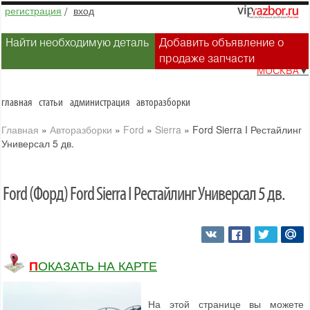
регистрация
/
вход
Найти необходимую деталь
Добавить объявление о
продаже запчасти
МОСКВА
▼
главная
статьи
администрация
авторазборки
Главная
»
Авторазборки
»
Ford
»
Sierra
»
Ford Sierra I Рестайлинг
Универсал 5 дв.
Ford (Форд) Ford Sierra I Рестайлинг Универсал 5 дв.
ПОКАЗАТЬ НА КАРТЕ
На этой странице вы можете