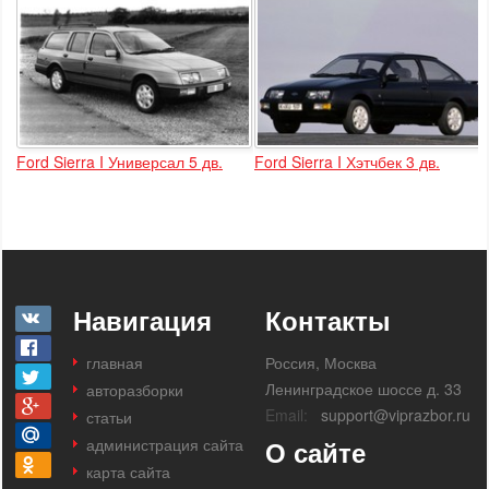
Ford Sierra I Универсал 5 дв.
Ford Sierra I Хэтчбек 3 дв.
Навигация
Контакты
главная
Россия, Москва
Ленинградское шоссе д. 33
авторазборки
Email:
support@viprazbor.ru
статьи
администрация сайта
О сайте
карта сайта