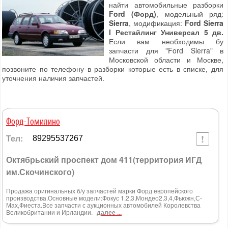
найти автомобильные разборки
Ford (Форд)
, модельный ряд:
Sierra
, модификация:
Ford Sierra
I Рестайлинг Универсал 5 дв.
Если вам необходимы бу
запчасти для "Ford Sierra" в
Московской области и Москве,
позвоните по телефону в разборки которые есть в списке, для
уточнения наличия запчастей.
Форд-Томилино
Тел:
89295537267
Октябрьский проспект дом 411(территория ИГД
им.Скочинского)
Продажа оригинальных б/у запчастей марки Форд европейского
производства.Основные модели:Фокус 1,2,3,Мондео2,3,4,Фьюжн,С-
Мах,Фиеста.Все запчасти с аукционных автомобилей Королевства
Великобритании и Ирландии.
далее ...