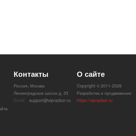
Контакты
О сайте
Россия, Москва
Copyright © 2011-2026
Ленинградское шоссе д. 33
Разработка и продвижение:
Email:
support@viprazbor.ru
https://viprazbor.ru
айта