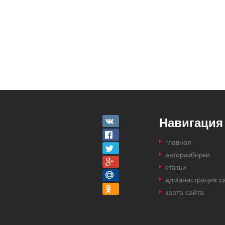
Навигация
главная
авторазборки
статьи
администрация с
карта сайта