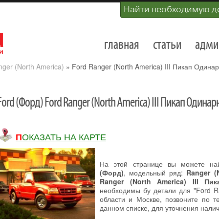
Найти необходимую д
главная
статьи
адми
ger (North America)
»
Ford Ranger (North America) III Пикап Одина
Ford (Форд) Ford Ranger (North America) III Пикап Одина
ПОКАЗАТЬ НА КАРТЕ
На этой странице вы можете на
(Форд)
, модельный ряд:
Ranger (
Ranger (North America) III Пи
необходимы бу детали для "Ford Ra
области и Москве, позвоните по т
данном списке, для уточнения налич