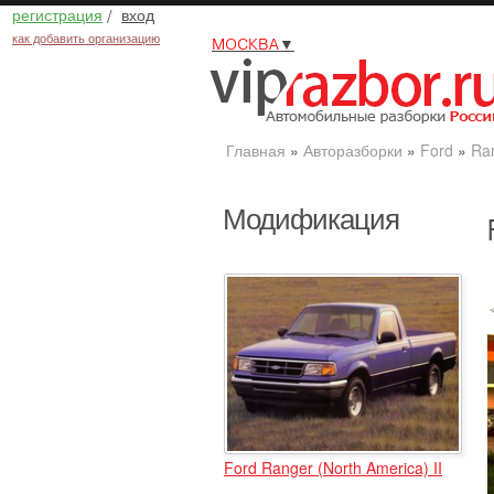
регистрация
/
вход
как добавить организацию
МОСКВА
▼
Главная
»
Авторазборки
»
Ford
»
Ran
Модификация
Ford Ranger (North America) II