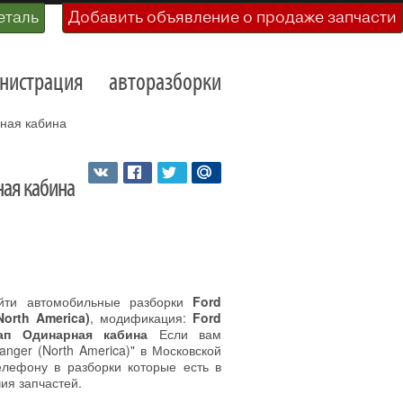
еталь
Добавить объявление о продаже запчасти
нистрация
авторазборки
рная кабина
рная кабина
йти автомобильные разборки
Ford
North America)
, модификация:
Ford
кап Одинарная кабина
Если вам
nger (North America)" в Московской
елефону в разборки которые есть в
ия запчастей.