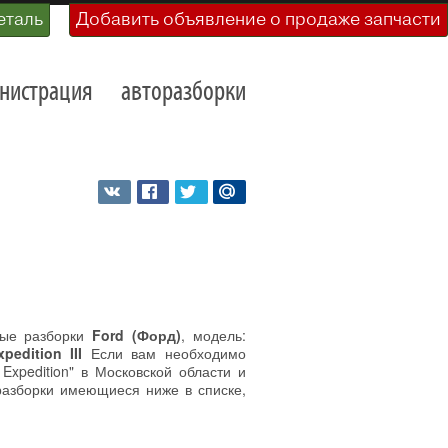
еталь
Добавить объявление о продаже запчасти
нистрация
авторазборки
ные разборки
Ford (Форд)
, модель:
pedition III
Если вам необходимо
 Expedition" в Московской области и
разборки имеющиеся ниже в списке,