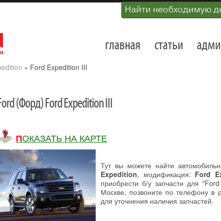
Найти необходимую д
главная
статьи
адми
edition
»
Ford Expedition III
Ford (Форд) Ford Expedition III
ПОКАЗАТЬ НА КАРТЕ
Тут вы можете найти автомобиль
Expedition
, модификация:
Ford Ex
приобрести б/у запчасти для "Ford
Москве, позвоните по телефону в 
для уточнения наличия запчастей.