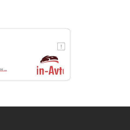
е ...