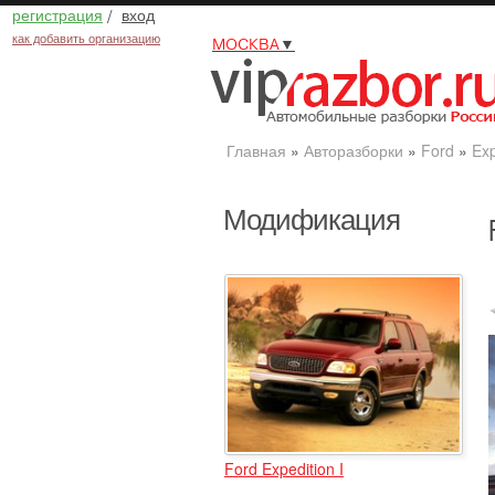
регистрация
/
вход
как добавить организацию
МОСКВА
▼
Главная
»
Авторазборки
»
Ford
»
Exp
Модификация
Ford Expedition I