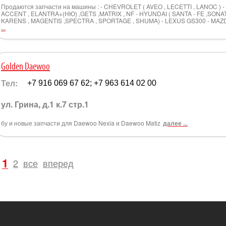
Продаются запчасти на машины : - CHEVROLET ( AVEO , LECETTI , LANOC ) - D
ACCENT , ELANTRA+(НЮ) ,GETS ,MATRIX , NF - HYUNDAI ( SANTA - FE ,SONATA 
KARENS , MAGENTIS ,SPECTRA , SPORTAGE , SHUMA) - LEXUS GS300 - MAZD
...
Golden Daewoo
Тел:
+7 916 069 67 62; +7 963 614 02 00
ул. Грина, д.1 к.7 стр.1
бу и новые запчасти для Daewoo Nexia и Daewoo Matiz
далее ...
1
2
все
вперед