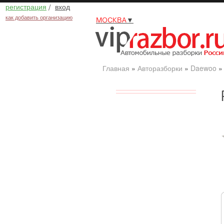
регистрация
/
вход
как добавить организацию
МОСКВА
▼
Главная
»
Авторазборки
»
Daewoo