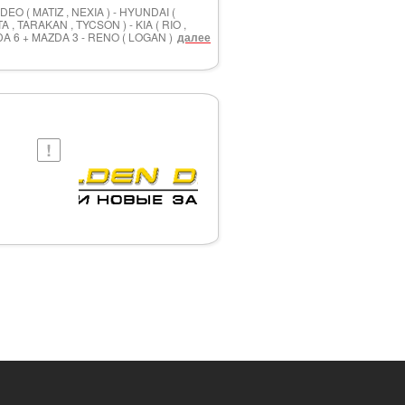
EO ( MATIZ , NEXIA ) - HYUNDAI (
, TARAKAN , TYCSON ) - KIA ( RIO ,
A 6 + MAZDA 3 - RENO ( LOGAN )
далее