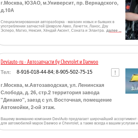
г.Москва, ЮЗАО, м.Университ, пр. Вернадского,
д.10А
Специализированная авторазборка - магазин новых и бывших в
употреблении запчастей Шевроле Авео, Лачетти, Ланос, Дэу
Эсперо, Матиз, Нексия, Хёндай Аксент, Соната и Элантра.
далее ...
Deviauto-ru - Автозапчасти бу Chevrolet и Daewoo
Тел:
8-916-018-44-84; 8-905-502-75-15
г.Москва, м.Автозаводская, ул. Ленинская
Слобода, д. 26, стр.2 территория завода
"Динамо", заезд с ул. Восточная, помещение
Автомойки, 2-ой этаж.
Вашему вниманию компания DeviAuto предлагает широчайший ассортимент о
для автомобилей марок Daewoo и Chevrolet, а также всегда к вашим услугам 