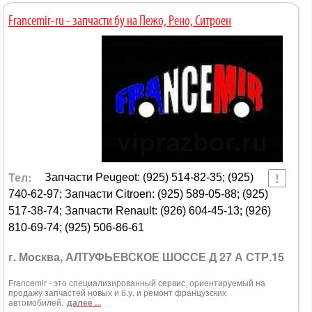
Francemir-ru - запчасти бу на Пежо, Рено, Ситроен
Тел:
Запчасти Peugeot: (925) 514-82-35; (925)
740-62-97; Запчасти Citroen: (925) 589-05-88; (925)
517-38-74; Запчасти Renault: (926) 604-45-13; (926)
810-69-74; (925) 506-86-61
г. Москва, АЛТУФЬЕВСКОЕ ШОССЕ Д 27 А СТР.15
Francemir - это специализированный сервис, ориентируемый на
продажу запчастей новых и б.у. и ремонт французских
автомобилей.
далее ...