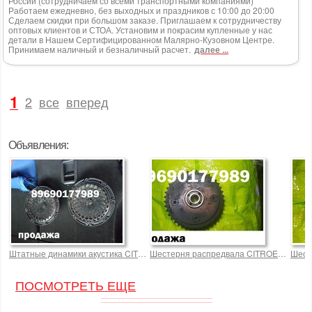
России (сотрудничаем со всеми транспортными компаниями)
Работаем ежедневно, без выходных и праздников с 10:00 до 20:00
Сделаем скидки при большом заказе. Приглашаем к сотрудничеству
оптовых клиентов и СТОА. Установим и покрасим купленные у нас
детали в Нашем Сертифицированном Малярно-Кузовном Центре.
Принимаем наличный и безналичный расчет.
далее ...
1
2
все
вперед
Объявления:
Штатные динамики акустика CITROEN C3 PICASSO
Шестерня распредвала CITROEN C3 PIC
Шест
ПОСМОТРЕТЬ ЕЩЕ