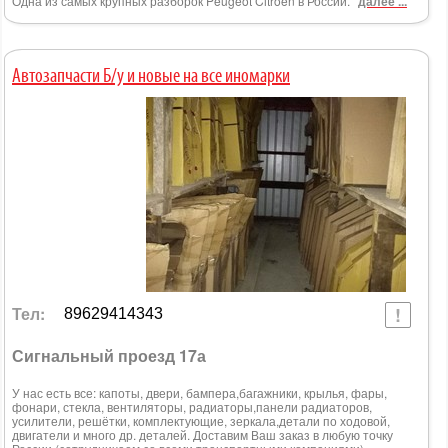
Одна из самых крупных разборок Peugeot Citroen в России.
далее ...
Автозапчасти Б/у и новые на все иномарки
Тел:
89629414343
Сигнальный проезд 17а
У нас есть все: капоты, двери, бампера,багажники, крылья, фары,
фонари, стекла, вентиляторы, радиаторы,панели радиаторов,
усилители, решётки, комплектующие, зеркала,детали по ходовой,
двигатели и много др. деталей. Доставим Ваш заказ в любую точку