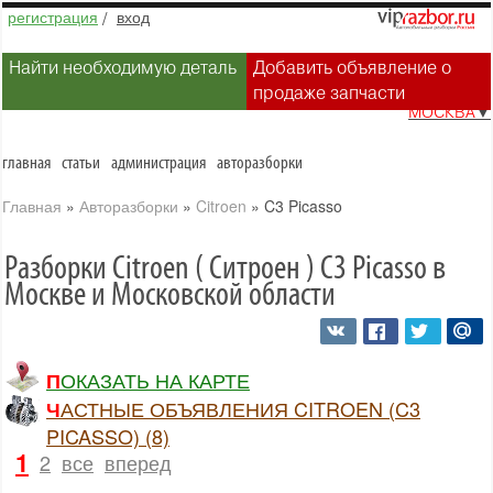
регистрация
/
вход
Найти необходимую деталь
Добавить объявление о
продаже запчасти
МОСКВА
▼
главная
статьи
администрация
авторазборки
Главная
»
Авторазборки
»
Citroen
»
C3 Picasso
Разборки Citroen ( Ситроен ) C3 Picasso в
Москве и Московской области
ПОКАЗАТЬ НА КАРТЕ
ЧАСТНЫЕ ОБЪЯВЛЕНИЯ CITROEN (C3
PICASSO) (8)
1
2
все
вперед