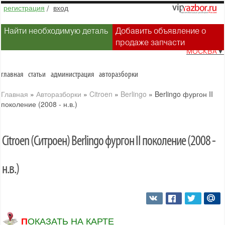
регистрация
/
вход
Найти необходимую деталь
Добавить объявление о
продаже запчасти
МОСКВА
▼
главная
статьи
администрация
авторазборки
Главная
»
Авторазборки
»
Citroen
»
Berlingo
»
Berlingo фургон II
поколение (2008 - н.в.)
Citroen (Ситроен) Berlingo фургон II поколение (2008 -
н.в.)
ПОКАЗАТЬ НА КАРТЕ