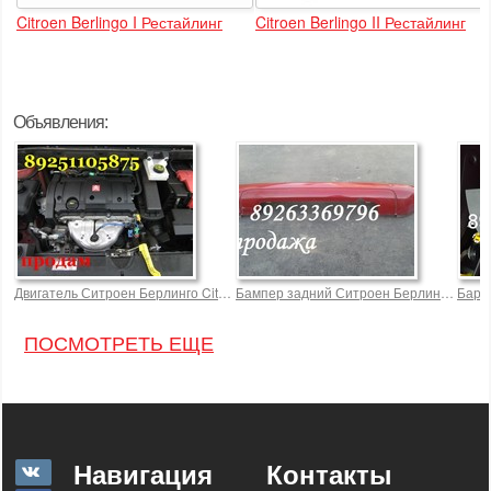
Citroen Berlingo I Рестайлинг
Citroen Berlingo II Рестайлинг
Объявления:
Двигатель Ситроен Берлинго Citroen Berlingo NEW бу
Бампер задний Ситроен Берлинго (Citroe
Барда
ПОСМОТРЕТЬ ЕЩЕ
Навигация
Контакты