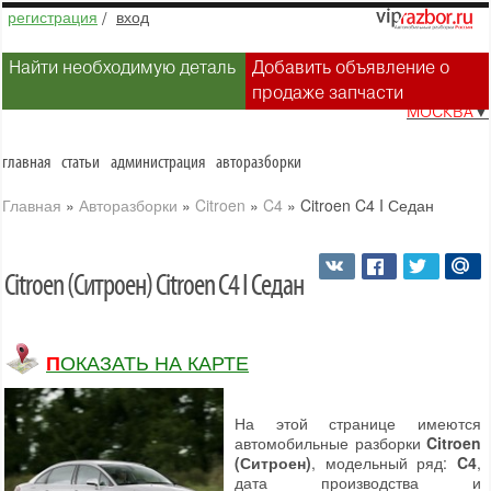
регистрация
/
вход
Найти необходимую деталь
Добавить объявление о
продаже запчасти
МОСКВА
▼
главная
статьи
администрация
авторазборки
Главная
»
Авторазборки
»
Citroen
»
C4
»
Citroen C4 I Седан
Citroen (Ситроен) Citroen C4 I Седан
ПОКАЗАТЬ НА КАРТЕ
На этой странице имеются
автомобильные разборки
Citroen
(Ситроен)
, модельный ряд:
C4
,
дата производства и