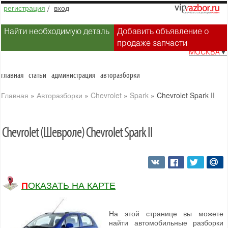
регистрация
/
вход
Найти необходимую деталь
Добавить объявление о
продаже запчасти
МОСКВА
▼
главная
статьи
администрация
авторазборки
Главная
»
Авторазборки
»
Chevrolet
»
Spark
»
Chevrolet Spark II
Chevrolet (Шевроле) Chevrolet Spark II
ПОКАЗАТЬ НА КАРТЕ
На этой странице вы можете
найти автомобильные разборки