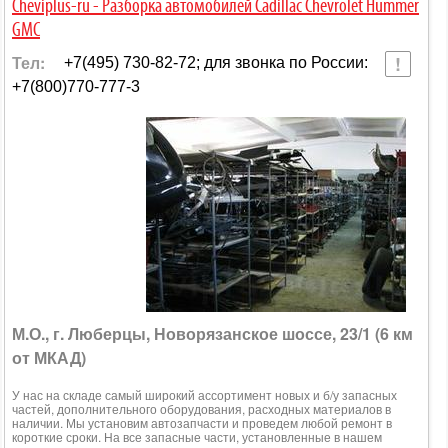
Cheviplus-ru - Разборка автомобилей Cadillac Chevrolet Hummer
GMC
Тел:
+7(495) 730-82-72; для звонка по России:
+7(800)770-777-3
М.О., г. Люберцы, Новорязанское шоссе, 23/1 (6 км
от МКАД)
У нас на складе самый широкий ассортимент новых и б/у запасных
частей, дополнительного оборудования, расходных материалов в
наличии. Мы установим автозапчасти и проведем любой ремонт в
короткие сроки. На все запасные части, установленные в нашем