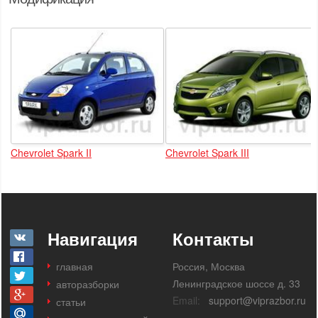
Chevrolet Spark II
Chevrolet Spark III
Навигация
Контакты
главная
Россия, Москва
Ленинградское шоссе д. 33
авторазборки
Email:
support@viprazbor.ru
статьи