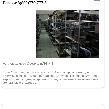
России: 8(800)770-777-3
ул. Красная Сосна д.14 к.1
ШевиПлюс - это специализированный техцентр по ремонту и
обслуживанию автомобилей Cadillac, Chevrolet, Hummer и GMC. На
территории техцентра огромный склад запчастей бу на автомобили
General Motors.
далее ...