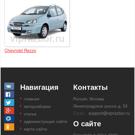
Chevrolet Rezzo
Навигация
Контакты
главная
Россия, Москва
Ленинградское шоссе д. 33
авторазборки
Email:
support@viprazbor.ru
статьи
администрация сайта
О сайте
карта сайта