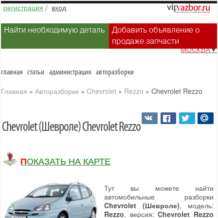
регистрация
/
вход
Найти необходимую деталь
Добавить объявление о
продаже запчасти
МОСКВА
▼
главная
статьи
администрация
авторазборки
Главная
»
Авторазборки
»
Chevrolet
»
Rezzo
»
Chevrolet Rezzo
Chevrolet (Шевроле) Chevrolet Rezzo
ПОКАЗАТЬ НА КАРТЕ
Тут вы можете найти
автомобильные разборки
Chevrolet (Шевроле)
, модель:
Rezzo
, версия:
Chevrolet Rezzo