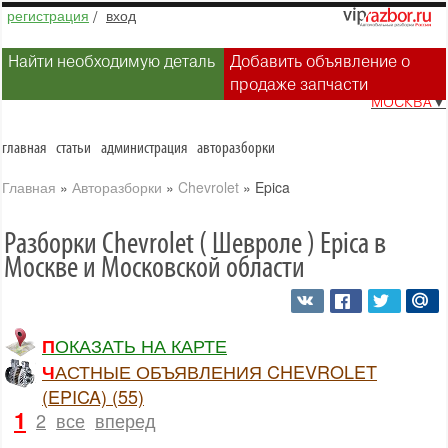
регистрация
/
вход
Найти необходимую деталь
Добавить объявление о
продаже запчасти
МОСКВА
▼
главная
статьи
администрация
авторазборки
Главная
»
Авторазборки
»
Chevrolet
»
Epica
Разборки Chevrolet ( Шевроле ) Epica в
Москве и Московской области
ПОКАЗАТЬ НА КАРТЕ
ЧАСТНЫЕ ОБЪЯВЛЕНИЯ CHEVROLET
(EPICA) (55)
1
2
все
вперед