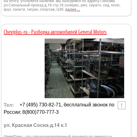
на почту. уточняйте наличие. мы находимся по адресу г.Москва
ул.Сигнальный проезд д.16 стр.16 солярис, рио, серато, сид, поло,
круз, лачети, тигуан, спортаж, ix35
далее ...
Cheviplus-ru - Разборка автомобилей General Motors
Тел:
+7 (495) 730-82-71, бесплатный звонок по
России: 8(800)770-777-3
ул. Красная Сосна д.14 к.1
ШевиПлюс - это специализированный техцентр по ремонту и