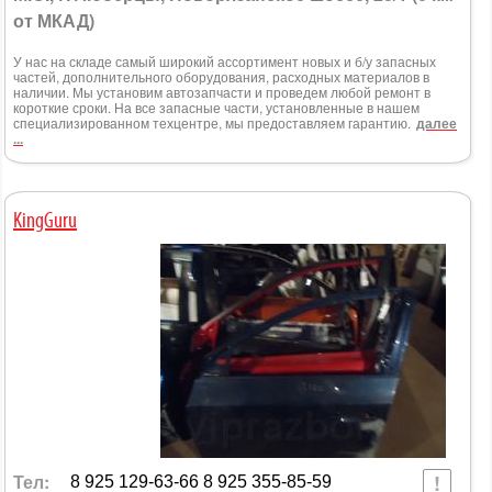
от МКАД)
У нас на складе самый широкий ассортимент новых и б/у запасных
частей, дополнительного оборудования, расходных материалов в
наличии. Мы установим автозапчасти и проведем любой ремонт в
короткие сроки. На все запасные части, установленные в нашем
специализированном техцентре, мы предоставляем гарантию.
далее
...
KingGuru
Тел:
8 925 129-63-66 8 925 355-85-59