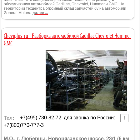
обслуживанию автомобилей Cadillac, Chevrolet, Hummer и GMC. На
территории техцентра огромный склад запчастей бу на автомобили
General Motors.
далее ...
Cheviplus-ru - Разборка автомобилей Cadillac Chevrolet Hummer
GMC
Тел:
+7(495) 730-82-72; для звонка по России:
+7(800)770-777-3
М.О., г. Люберцы, Новорязанское шоссе, 23/1 (6 км