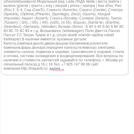
(chevrolet)шевроле Модельный ряд: Lada ЛАДА Vesta ( веста )kalina (
калина )granta ( гранта ) xray ( иксрай ) priora ( приора ) Киа (Kia): Рио
(Rio) 2, 3, 4; Сид (Cee'D); Соренто (Sorento); Серато (Cerato); Спектра
(Spectra), (Optima),(Pikanto), (Sportage), (Soul), (Quoris); Хендай
(Hyundai): Акцент (Accent); Соната (Sonata); Солярис (Solaris); Туксон
(Tucson); ( i20), ( i30), ( i40), (ix35), (ix 55), (Equus), (Santa fe), (Elantra),
(Grandeur), (Genesis), (Veloster); Вольво (Volvo) : S 40 V 40 S 60 S 80 XC
60 XC 70 XC 90 и т.д. Фольксваген (Volkswagen) Поло Джетта Пассат
Пассат СС Тигуан Туарег и т.д. (cruze lacetti orlando captiva cobalt
trailblazer) В наличии имеются: кузовные детали:
Капоты,бампера,крыло,двери,крышки багажников,усилители
бамперов,фары,фонари,передняя панель(телевизор) электрика,
элементы салона, подвеска и ходовая, трансмиссия и ходовая, стекла
и оптика, система охлаждения и кондиционирования. Все вопросы по
наличию и стоимости запчастей задавайте по телефону. г. Москва ул.
сигнальный проезд д 16 с 16 Тел. +7 925 147 06 06 сайт
компании:http://triaparts.ru/
далее ...