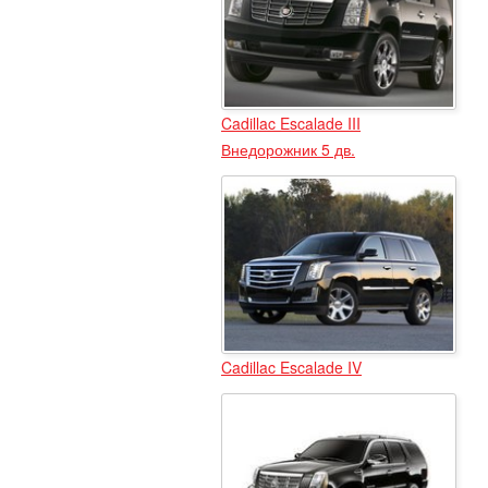
Cadillac Escalade III
Внедорожник 5 дв.
Cadillac Escalade IV