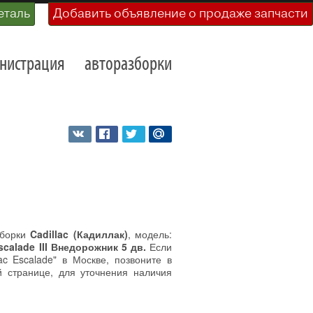
еталь
Добавить объявление о продаже запчасти
нистрация
авторазборки
зборки
Cadillac (Кадиллак)
, модель:
Escalade III Внедорожник 5 дв.
Если
ac Escalade" в Москве, позвоните в
й странице, для уточнения наличия