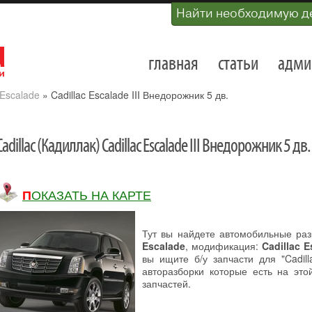
Найти необходимую д
главная
статьи
адми
Escalade
»
Cadillac Escalade III Внедорожник 5 дв.
Cadillac (Кадиллак) Cadillac Escalade III Внедорожник 5 дв.
ПОКАЗАТЬ НА КАРТЕ
Тут вы найдете автомобильные ра
Escalade
, модификация:
Cadillac 
вы ищите б/у запчасти для "Cadill
авторазборки которые есть на это
запчастей.