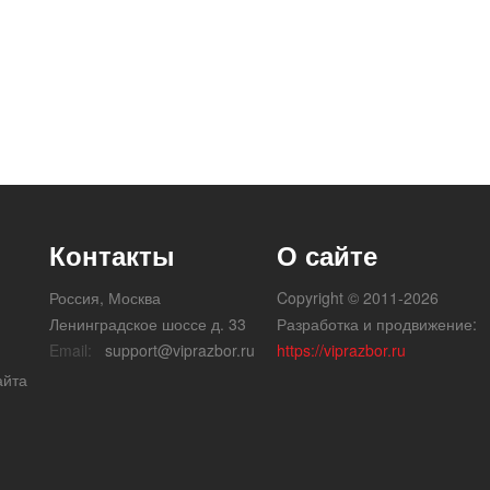
Контакты
О сайте
Россия, Москва
Copyright © 2011-2026
Ленинградское шоссе д. 33
Разработка и продвижение:
Email:
support@viprazbor.ru
https://viprazbor.ru
айта