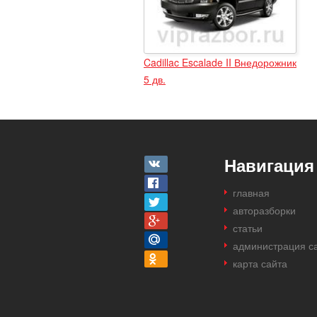
Cadillac Escalade II Внедорожник
5 дв.
Навигация
главная
авторазборки
статьи
администрация с
карта сайта