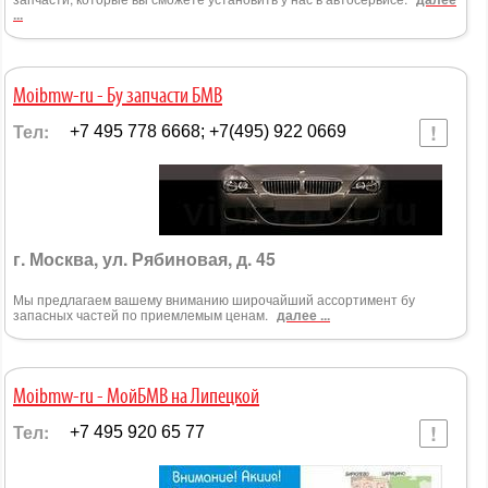
...
Moibmw-ru - Бу запчасти БМВ
Тел:
+7 495 778 6668; +7(495) 922 0669
г. Москва, ул. Рябиновая, д. 45
Мы предлагаем вашему вниманию широчайший ассортимент бу
запасных частей по приемлемым ценам.
далее ...
Moibmw-ru - МойБМВ на Липецкой
Тел:
+7 495 920 65 77