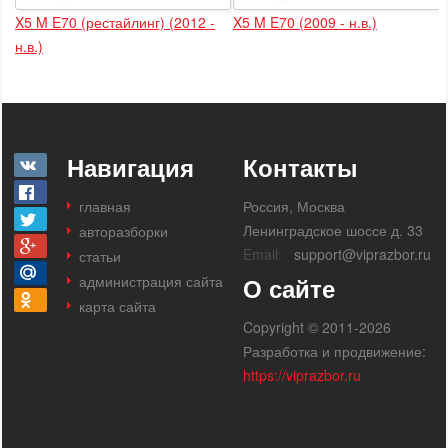
X5 M E70 (рестайлинг) (2012 -
X5 M E70 (2009 - н.в.)
н.в.)
Навигация
Контакты
главная
Россия, Москва
Ленинградское шоссе д. 33
авторазборки
Email:
support@viprazbor.ru
статьи
администрация сайта
О сайте
карта сайта
Copyright © 2011-2026
Разработка и продвижение:
https://viprazbor.ru