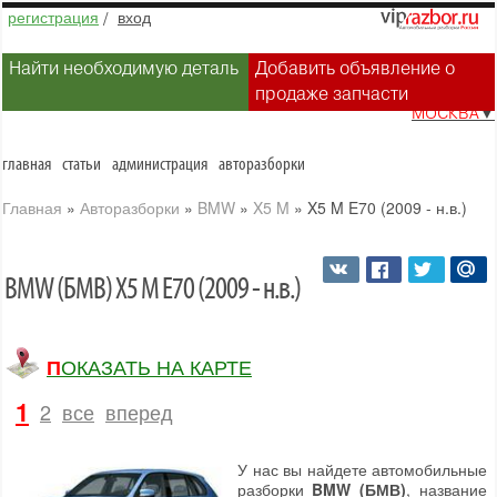
регистрация
/
вход
Найти необходимую деталь
Добавить объявление о
продаже запчасти
МОСКВА
▼
главная
статьи
администрация
авторазборки
Главная
»
Авторазборки
»
BMW
»
X5 M
»
X5 M E70 (2009 - н.в.)
BMW (БМВ) X5 M E70 (2009 - н.в.)
ПОКАЗАТЬ НА КАРТЕ
1
2
все
вперед
У нас вы найдете автомобильные
разборки
BMW (БМВ)
, название