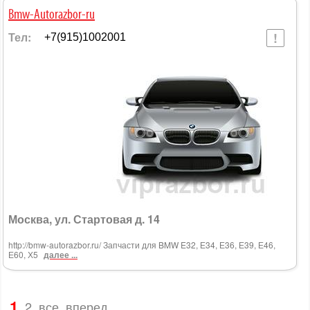
Bmw-Autorazbor-ru
Тел:
+7(915)1002001
Москва, ул. Стартовая д. 14
http://bmw-autorazbor.ru/ Запчасти для BMW E32, Е34, Е36, Е39, Е46,
Е60, Х5
далее ...
1
2
все
вперед