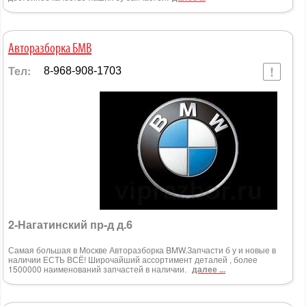
Авторазборка БМВ
Тел:
8-968-908-1703
2-Нагатинский пр-д д.6
Самая большая в Москве Авторазборка BMW.Запчасти б у и новые в
наличии ЕСТЬ ВСЁ! Широчайший ассортимент деталей , более
1500000 наименований запчастей в наличии.
далее ...