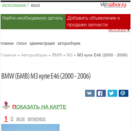
регистрация
/
вход
Найти необходимую деталь
Добавить объявление о
продаже запчасти
МОСКВА
▼
главная
статьи
администрация
авторазборки
Главная
»
Авторазборки
»
BMW
»
M3
»
M3 купе E46 (2000 - 2006)
BMW (БМВ) M3 купе E46 (2000 - 2006)
ПОКАЗАТЬ НА КАРТЕ
1
2
все
вперед