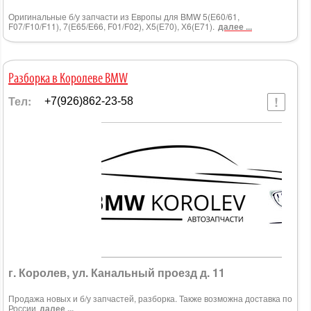
Оригинальные б/у запчасти из Европы для BMW 5(Е60/61,
F07/F10/F11), 7(Е65/Е66, F01/F02), Х5(Е70), Х6(Е71).
далее ...
Разборка в Королеве BMW
Тел:
+7(926)862-23-58
г. Королев, ул. Канальный проезд д. 11
Продажа новых и б/у запчастей, разборка. Также возможна доставка по
России
далее ...