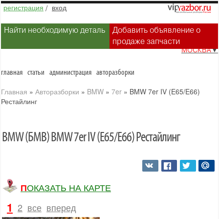
регистрация
/
вход
Найти необходимую деталь
Добавить объявление о
продаже запчасти
МОСКВА
▼
главная
статьи
администрация
авторазборки
Главная
»
Авторазборки
»
BMW
»
7er
»
BMW 7er IV (E65/E66)
Рестайлинг
BMW (БМВ) BMW 7er IV (E65/E66) Рестайлинг
ПОКАЗАТЬ НА КАРТЕ
1
2
все
вперед