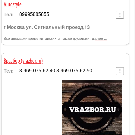
Autostyle
Тел:
89995885855
г Москва ул. Сигнальный проезд,13
Все иномарки кроме китайских, а так же грузовики.
далее ...
Вразбор (vrazbor.ru)
Тел:
8-969-075-62-40 8-969-075-62-50