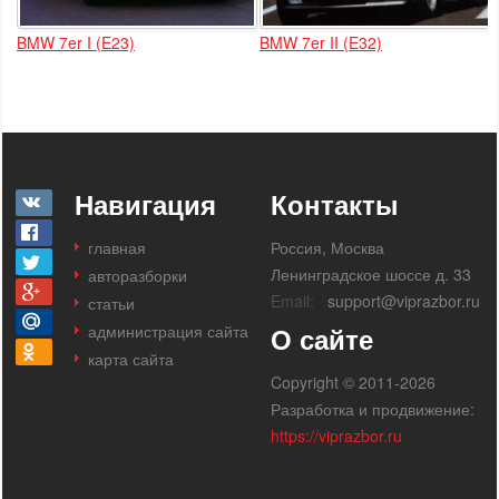
BMW 7er I (E23)
BMW 7er II (E32)
Навигация
Контакты
главная
Россия, Москва
Ленинградское шоссе д. 33
авторазборки
Email:
support@viprazbor.ru
статьи
администрация сайта
О сайте
карта сайта
Copyright © 2011-2026
Разработка и продвижение:
https://viprazbor.ru