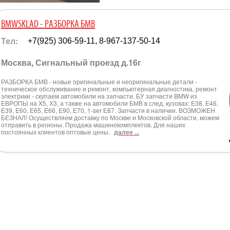
BMWSKLAD - РАЗБОРКА БМВ
Тел:
+7(925) 306-59-11, 8-967-137-50-14
Москва, Сигнальный проезд д.16г
РАЗБОРКА БМВ - новые оригинальные и неоригинальные детали -
техническое обслуживание и ремонт, компьютерная диагностика, ремонт
электрики - скупаем автомобили на запчасти. БУ запчасти BMW из
ЕВРОПЫ на X5, Х3, а также на автомобили БМВ в след. кузовах: E38, Е46,
E39, E60, E65, E66, E90, E70, 1-ser Е87. Запчасти в наличии. ВОЗМОЖЕН
БЕЗНАЛ! Осуществляем доставку по Москве и Московской области, можем
отправить в регионы. Продажа машинокомплектов. Для наших
постоянных клиентов оптовые цены.
далее ...