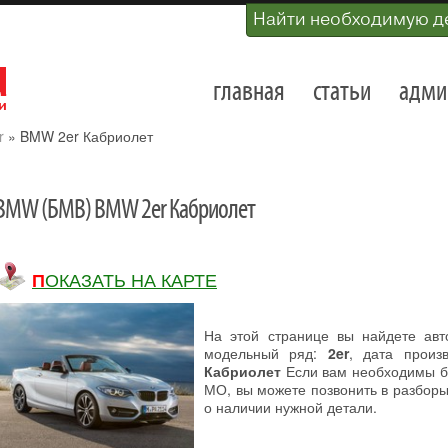
Найти необходимую д
главная
статьи
адми
r
»
BMW 2er Кабриолет
BMW (БМВ) BMW 2er Кабриолет
ПОКАЗАТЬ НА КАРТЕ
На этой странице вы найдете ав
модельный ряд:
2er
, дата произ
Кабриолет
Если вам необходимы б.
МО, вы можете позвонить в разборы 
о наличии нужной детали.