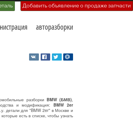
еталь
Добавить объявление о продаже запчасти
нистрация
авторазборки
томобильные разборки
BMW (БМВ)
,
водства и модификация:
BMW 2er
у. детали для "BMW 2er" в Москве и
которые есть в списке, чтобы узнать