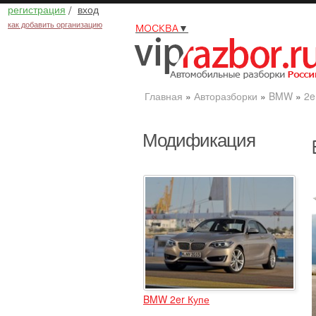
регистрация
/
вход
как добавить организацию
МОСКВА
▼
Главная
»
Авторазборки
»
BMW
»
2e
Модификация
BMW 2er Купе