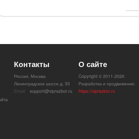
Контакты
О сайте
Россия, Москва
Copyright © 2011-2026
Ленинградское шоссе д. 33
Разработка и продвижение:
Email:
support@viprazbor.ru
https://viprazbor.ru
айта