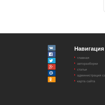
Навигация
главная
авторазборки
статьи
администрация с
карта сайта