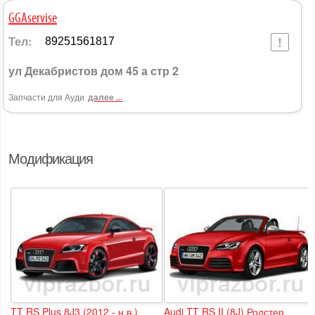
GGAservise
Тел:
89251561817
ул Декабристов дом 45 а стр 2
Запчасти для Ауди
далее ...
Модификация
TT RS Plus 8J3 (2012 - н.в.)
Audi TT RS II (8J) Родстер