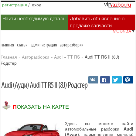
регистрация
/
вход
Найти необходимую деталь
Добавить объявление о
продаже запчасти
МОСКВА
▼
главная
статьи
администрация
авторазборки
Главная
»
Авторазборки
»
Audi
»
TT RS
»
Audi TT RS II (8J)
Родстер
Audi (Ауди) Audi TT RS II (8J) Родстер
ПОКАЗАТЬ НА КАРТЕ
Здесь вы можете найти
автомобильные разборки
Audi
(Ауди)
, наименование модели: