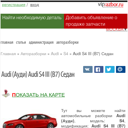
регистрация
/
вход
Найти необходимую деталь
Добавить объявление о
продаже запчасти
МОСКВА
▼
главная
статьи
администрация
авторазборки
Главная
»
Авторазборки
»
Audi
»
S4
»
Audi S4 III (B7) Седан
Audi (Ауди) Audi S4 III (B7) Седан
ПОКАЗАТЬ НА КАРТЕ
Тут вы можете найти
автомобильные разборки
Audi
(Ауди)
, модель:
S4
,
модификация:
Audi S4 III (B7)