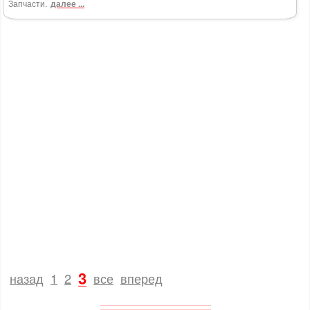
Запчасти.
далее ...
3
назад
1
2
все
вперед