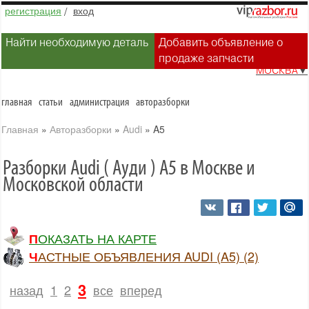
регистрация
/
вход
Найти необходимую деталь
Добавить объявление о
продаже запчасти
МОСКВА
▼
главная
статьи
администрация
авторазборки
Главная
»
Авторазборки
»
Audi
»
A5
Разборки Audi ( Ауди ) A5 в Москве и
Московской области
ПОКАЗАТЬ НА КАРТЕ
ЧАСТНЫЕ ОБЪЯВЛЕНИЯ AUDI (A5) (2)
3
назад
1
2
все
вперед