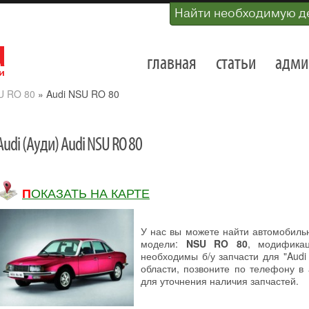
Найти необходимую д
главная
статьи
адми
U RO 80
»
Audi NSU RO 80
Audi (Ауди) Audi NSU RO 80
ПОКАЗАТЬ НА КАРТЕ
У нас вы можете найти автомобил
модели:
NSU RO 80
, модифика
необходимы б/у запчасти для "Aud
области, позвоните по телефону в 
для уточнения наличия запчастей.