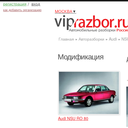
регистрация
/
вход
как добавить организацию
МОСКВА
▼
Главная
»
Авторазборки
»
Audi
»
NS
Модификация
Audi NSU RO 80