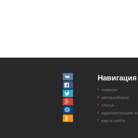
Навигация
главная
авторазборки
статьи
администрация с
карта сайта