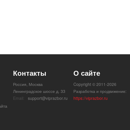
Контакты
О сайте
Россия, Москва
Copyright © 2011-2026
Ленинградское шоссе д. 33
Разработка и продвижение:
Email:
support@viprazbor.ru
https://viprazbor.ru
айта