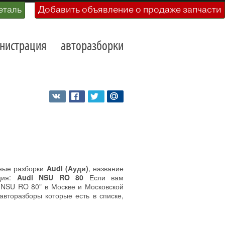
еталь
Добавить объявление о продаже запчасти
нистрация
авторазборки
ьные разборки
Audi (Ауди)
, название
ция:
Audi NSU RO 80
Если вам
i NSU RO 80" в Москве и Московской
авторазборы которые есть в списке,