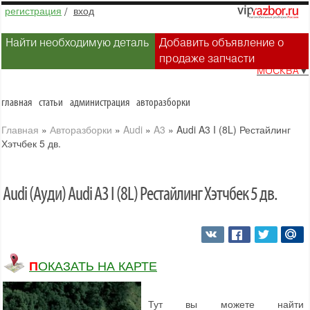
регистрация
/
вход
Найти необходимую деталь
Добавить объявление о
продаже запчасти
МОСКВА
▼
главная
статьи
администрация
авторазборки
Главная
»
Авторазборки
»
Audi
»
A3
»
Audi A3 I (8L) Рестайлинг
Хэтчбек 5 дв.
Audi (Ауди) Audi A3 I (8L) Рестайлинг Хэтчбек 5 дв.
ПОКАЗАТЬ НА КАРТЕ
Тут вы можете найти