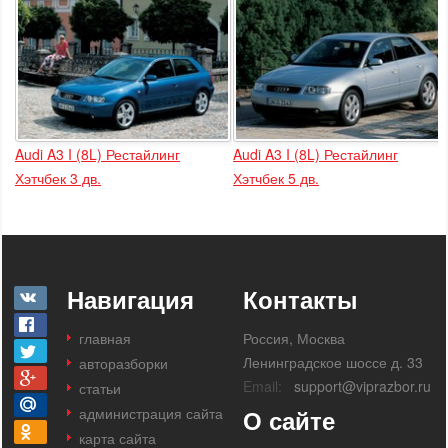
Audi A3 I (8L) Рестайлинг
Audi A3 I (8L) Рестайлинг
Хэтчбек 3 дв.
Хэтчбек 5 дв.
Навигация
Контакты
главная
Россия, Москва
Ленинградское шоссе д. 33
авторазборки
Email:
support@viprazbor.ru
статьи
администрация сайта
О сайте
карта сайта