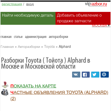
регистрация
/
вход
Найти необходимую деталь
Добавить объявление о
продаже запчасти
МОСКВА
▼
главная
статьи
администрация
авторазборки
Главная
»
Авторазборки
»
Toyota
»
Alphard
Разборки Toyota ( Тойота ) Alphard в
Москве и Московской области
ПОКАЗАТЬ НА КАРТЕ
ЧАСТНЫЕ ОБЪЯВЛЕНИЯ TOYOTA (ALPHARD)
(2)