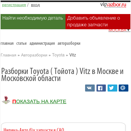
регистрация
/
вход
Найти необходимую деталь
Добавить объявление о
продаже запчасти
МОСКВА
▼
главная
статьи
администрация
авторазборки
Главная
»
Авторазборки
»
Toyota
»
Vitz
Разборки Toyota ( Тойота ) Vitz в Москве и
Московской области
ПОКАЗАТЬ НА КАРТЕ
Нилина-Авто б\у запчасти в САО