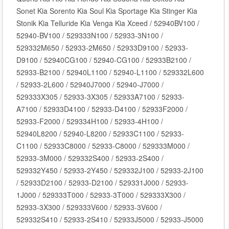
Sonet Kia Sorento Kia Soul Kia Sportage Kia Stinger Kia
Stonik Kia Telluride Kia Venga Kia Xceed / 52940BV100 /
52940-BV100 / 529333N100 / 52933-3N100 /
529332M650 / 52933-2M650 / 52933D9100 / 52933-
D9100 / 52940CG100 / 52940-CG100 / 52933B2100 /
52933-B2100 / 52940L1100 / 52940-L1100 / 529332L600
/ 52933-2L600 / 52940J7000 / 52940-J7000 /
529333X305 / 52933-3X305 / 52933A7100 / 52933-
A7100 / 52933D4100 / 52933-D4100 / 52933F2000 /
52933-F2000 / 529334H100 / 52933-4H100 /
52940L8200 / 52940-L8200 / 52933C1100 / 52933-
C1100 / 52933C8000 / 52933-C8000 / 529333M000 /
52933-3M000 / 529332S400 / 52933-2S400 /
529332Y450 / 52933-2Y450 / 529332J100 / 52933-2J100
/ 52933D2100 / 52933-D2100 / 529331J000 / 52933-
1J000 / 529333T000 / 52933-3T000 / 529333X300 /
52933-3X300 / 529333V600 / 52933-3V600 /
529332S410 / 52933-2S410 / 52933J5000 / 52933-J5000