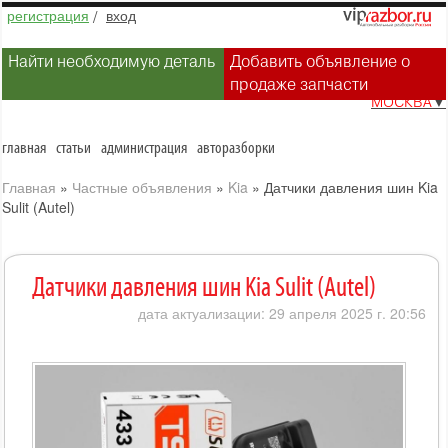
регистрация
/
вход
Найти необходимую деталь
Добавить объявление о
продаже запчасти
МОСКВА
▼
главная
статьи
администрация
авторазборки
Главная
»
Частные объявления
»
Kia
»
Датчики давления шин Kia
Sulit (Autel)
Датчики давления шин Kia Sulit (Autel)
дата актуализации: 29 апреля 2025 г. 20:56