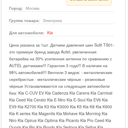
Город:
Москва
Группа товара:
Электрика
Для автомобиля:
Kia
Цена указана за 1шт. Датчики давления шин Sulit TS01-
это премиум бренд завода Autel, увеличенная
батарейка на 30% усиленная антенна по сравнению с
AUTEL датчиками!!! Гарантия 3 года!!! В наличии на
98% автомобилей!!! Вентили 3 видов: - металлические
серебристые - металлические чёрные - резиновые
чёрные Устанавливаются на следующие автомобили
Киа: Kia C-CUV EV Kia Cadenza Kia Carens Kia Carnival
Kia Ceed Kia Cerato Kia E-Niro Kia E-Soul Kia EV6 Kia
EV9 Kia K2700 Kia K3 Kia K3000 Kia K5 Kia K8 Kia K900
Kia K series Kia Magentis Kia Mohave Kia Morning Kia
Niro Kia Opirus Kia Optima Kia Picanto Kia Pro Ceed Kia
Quoris Kia Rio Kia Rondo Kia Sedona Kia Seltos Kia