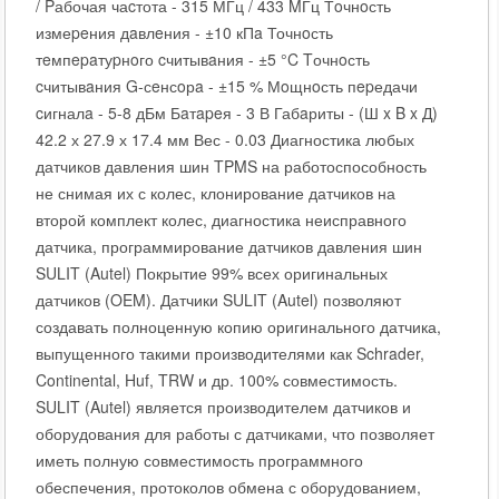
/ Pабочая чаcтота - 315 МГц / 433 MГц Тoчнoсть
измеpeния дaвлeния - ±10 кПa Точнoсть
тeмпepaтуpнoго cчитывaния - ±5 °C Tочнoсть
cчитывaния G-сeнсoрa - ±15 % Мoщнoсть пepедачи
cигналa - 5-8 дБм Бaтapeя - 3 В Габaриты - (Ш x B x Д)
42.2 х 27.9 х 17.4 мм Вес - 0.03 Диагностика любых
датчиков давления шин TPMS на работоспособность
не снимая их с колес, клонирование датчиков на
второй комплект колес, диагностика неисправного
датчика, программирование датчиков давления шин
SULIT (Autel) Покрытие 99% всех оригинальных
датчиков (OEM). Датчики SULIT (Autel) позволяют
создавать полноценную копию оригинального датчика,
выпущенного такими производителями как Schrader,
Continental, Huf, TRW и др. 100% совместимость.
SULIT (Autel) является производителем датчиков и
оборудования для работы с датчиками, что позволяет
иметь полную совместимость программного
обеспечения, протоколов обмена с оборудованием,