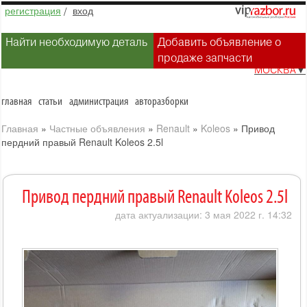
регистрация
/
вход
Найти необходимую деталь
Добавить объявление о
продаже запчасти
МОСКВА
▼
главная
статьи
администрация
авторазборки
Главная
»
Частные объявления
»
Renault
»
Koleos
»
Привод
пердний правый Renault Koleos 2.5l
Привод пердний правый Renault Koleos 2.5l
дата актуализации: 3 мая 2022 г. 14:32