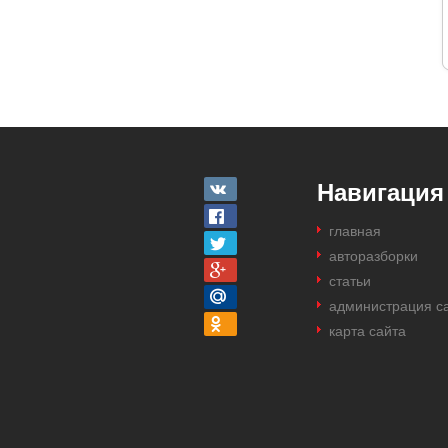
Навигация
главная
авторазборки
статьи
администрация с
карта сайта