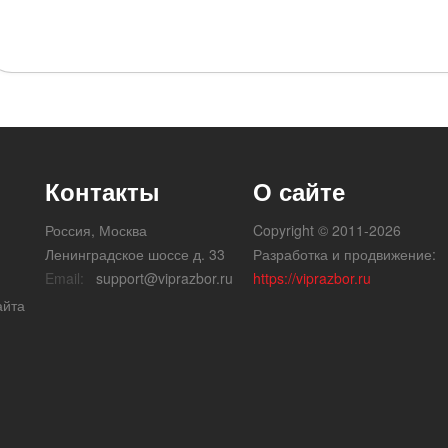
Контакты
О сайте
Россия, Москва
Copyright © 2011-2026
Ленинградское шоссе д. 33
Разработка и продвижение:
Email:
support@viprazbor.ru
https://viprazbor.ru
айта