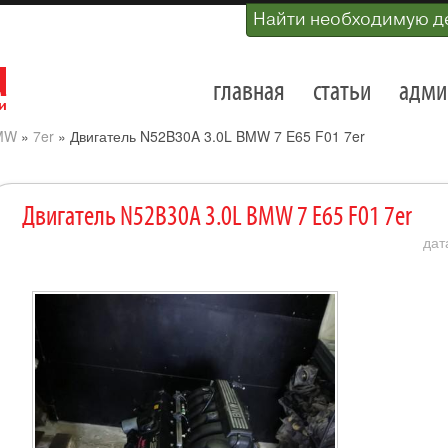
Найти необходимую д
главная
статьи
адми
MW
»
7er
»
Двигатель N52B30A 3.0L BMW 7 E65 F01 7er
Двигатель N52B30A 3.0L BMW 7 E65 F01 7er
дат