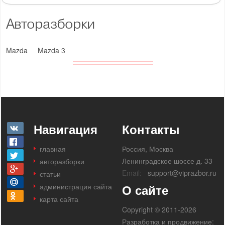
Авторазборки
Mazda
Mazda 3
Навигация
Контакты
главная
Россия, Москва
Ленинградское шоссе д. 33
авторазборки
Email:
support@viprazbor.ru
статьи
администрация сайта
О сайте
карта сайта
Copyright © 2011-2026
Разработка и продвижение: