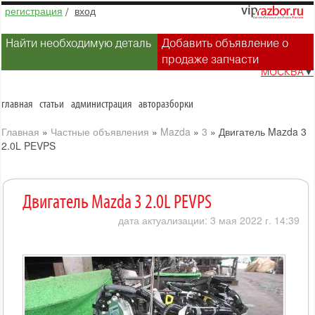
регистрация
/
вход
Найти необходимую деталь
Добавить объявление о
продаже запчасти
МОСКВА
▼
главная
статьи
администрация
авторазборки
Главная
»
Частные объявления
»
Mazda
»
3
»
Двигатель Mazda 3
2.0L PEVPS
Двигатель Mazda 3 2.0L PEVPS
дата актуализации: 3 мая 2022 г. 14:39